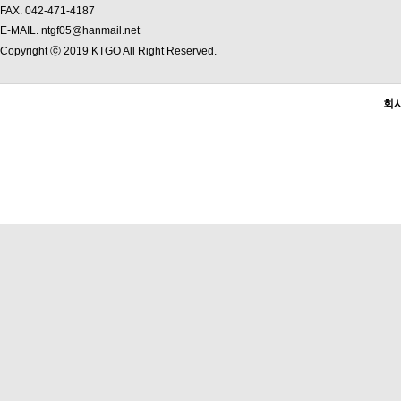
FAX. 042-471-4187
E-MAIL. ntgf05@hanmail.net
Copyright ⓒ 2019 KTGO All Right Reserved.
회