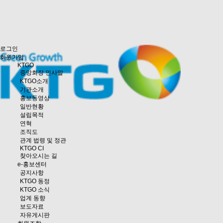
로그인
회원가입
KTGO
중앙회장 인사말
KTGO소개
기관소개
홍보동영상
일반현황
설립목적
연혁
조직도
관계 법령 및 정관
KTGO CI
찾아오시는 길
e
-홍보센터
공지사항
KTGO 동정
KTGO 소식
업계 동향
보도자료
자유게시판