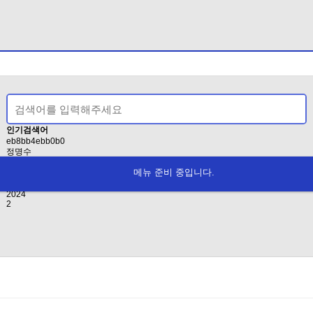
인기검색어
eb8bb4ebb0b0
정명수
EAB3B5EB8C80ED9994
메뉴 준비 중입니다.
인사
2021
2024
2