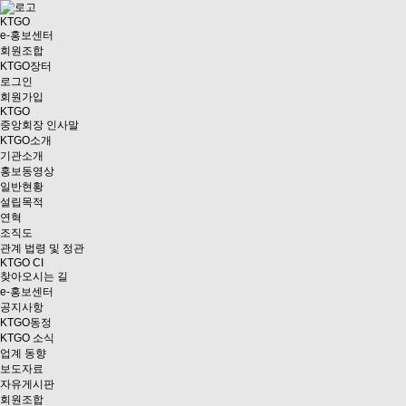
KTGO
e
-홍보센터
회원조합
KTGO
장터
로그인
회원가입
KTGO
중앙회장 인사말
KTGO소개
기관소개
홍보동영상
일반현황
설립목적
연혁
조직도
관계 법령 및 정관
KTGO CI
찾아오시는 길
e
-홍보센터
공지사항
KTGO동정
KTGO 소식
업계 동향
보도자료
자유게시판
회원조합