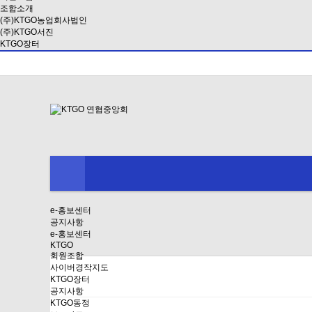
조합소개
(주)KTGO농업회사법인
(주)KTGO서진
KTGO장터
e-홍보센터
공지사항
e-홍보센터
KTGO
회원조합
사이버경작지도
KTGO장터
공지사항
KTGO동정