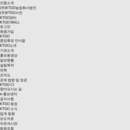
조합소개
(주)KTGO농업회사법인
(주)KTGO서진
KTGO
장터
KTGO MALL
로그인
회원가입
KTGO
중앙회장 인사말
KTGO소개
기관소개
홍보동영상
일반현황
설립목적
연혁
조직도
관계 법령 및 정관
KTGO CI
찾아오시는 길
e
-홍보센터
공지사항
KTGO 동정
KTGO 소식
업계 동향
보도자료
자유게시판
회원조합