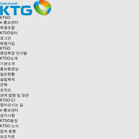
KTGO
e
-홍보센터
회원조합
KTGO
장터
로그인
회원가입
KTGO
중앙회장 인사말
KTGO소개
기관소개
홍보동영상
일반현황
설립목적
연혁
조직도
관계 법령 및 정관
KTGO CI
찾아오시는 길
e
-홍보센터
공지사항
KTGO동정
KTGO 소식
업계 동향
보도자료