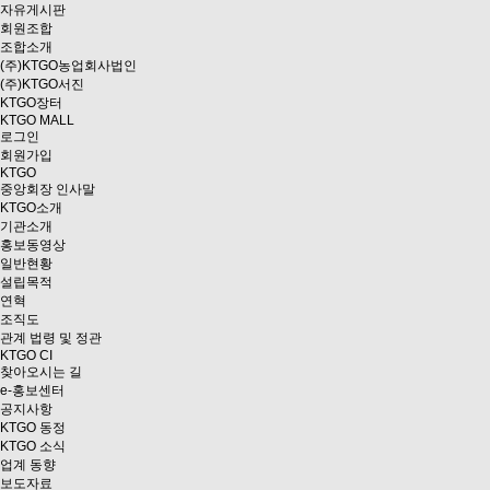
자유게시판
회원조합
조합소개
(주)KTGO농업회사법인
(주)KTGO서진
KTGO
장터
KTGO MALL
로그인
회원가입
KTGO
중앙회장 인사말
KTGO소개
기관소개
홍보동영상
일반현황
설립목적
연혁
조직도
관계 법령 및 정관
KTGO CI
찾아오시는 길
e
-홍보센터
공지사항
KTGO 동정
KTGO 소식
업계 동향
보도자료