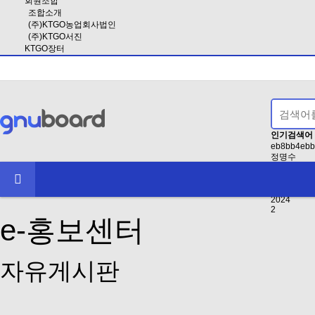
회원조합
조합소개
(주)KTGO농업회사법인
(주)KTGO서진
KTGO장터
인기검색어
eb8bb4ebb
정명수
EAB3B5EB
인사
2021
2024
2
e-홍보센터
자유게시판