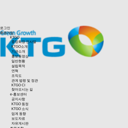
로그인
회원가입
KTGO
중앙회장 인사말
KTGO소개
기관소개
홍보동영상
일반현황
설립목적
연혁
조직도
관계 법령 및 정관
KTGO CI
찾아오시는 길
e
-홍보센터
공지사항
KTGO 동정
KTGO 소식
업계 동향
보도자료
자유게시판