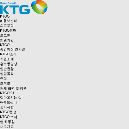
KTGO
e
-홍보센터
회원조합
KTGO
장터
로그인
회원가입
KTGO
중앙회장 인사말
KTGO소개
기관소개
홍보동영상
일반현황
설립목적
연혁
조직도
관계 법령 및 정관
KTGO CI
찾아오시는 길
e
-홍보센터
공지사항
KTGO동정
KTGO 소식
업계 동향
보도자료