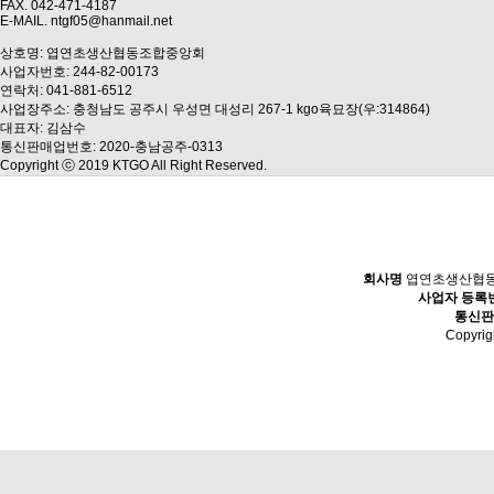
FAX. 042-471-4187
E-MAIL. ntgf05@hanmail.net
상호명: 엽연초생산협동조합중앙회
사업자번호: 244-82-00173
연락처: 041-881-6512
사업장주소: 충청남도 공주시 우성면 대성리 267-1 kgo육묘장(우:314864)
대표자: 김삼수
통신판매업번호: 2020-충남공주-0313
Copyright ⓒ 2019 KTGO All Right Reserved.
회사명
엽연초생산협
사업자 등록
통신판
Copyri