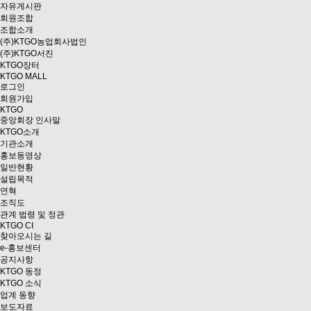
자유게시판
회원조합
조합소개
(주)KTGO농업회사법인
(주)KTGO서진
KTGO
장터
KTGO MALL
로그인
회원가입
KTGO
중앙회장 인사말
KTGO소개
기관소개
홍보동영상
일반현황
설립목적
연혁
조직도
관계 법령 및 정관
KTGO CI
찾아오시는 길
e
-홍보센터
공지사항
KTGO 동정
KTGO 소식
업계 동향
보도자료