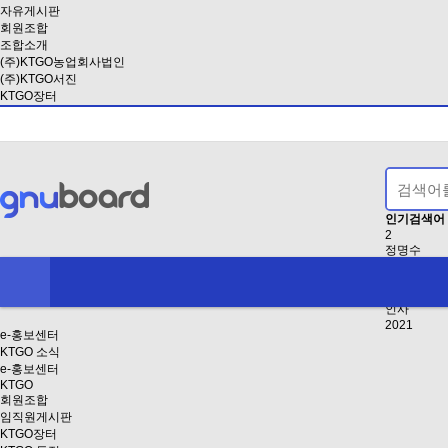
자유게시판
회원조합
조합소개
(주)KTGO농업회사법인
(주)KTGO서진
KTGO장터
인기검색어
2
정명수
EB8BB4EB
2024
EAB3B5EB
인사
2021
e-홍보센터
KTGO 소식
e-홍보센터
KTGO
회원조합
임직원게시판
KTGO장터