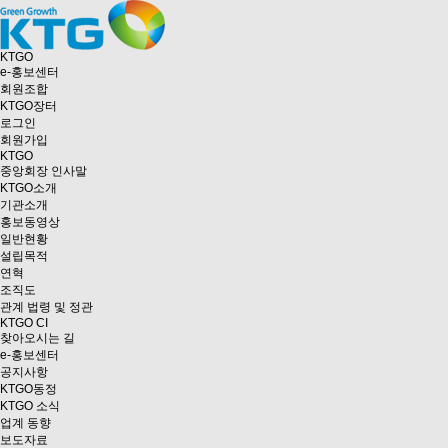
KTGO
e
-홍보센터
회원조합
KTGO
장터
로그인
회원가입
KTGO
중앙회장 인사말
KTGO소개
기관소개
홍보동영상
일반현황
설립목적
연혁
조직도
관계 법령 및 정관
KTGO CI
찾아오시는 길
e
-홍보센터
공지사항
KTGO동정
KTGO 소식
업계 동향
보도자료