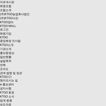
자유게시판
회원조합
조합소개
(주)KTGO농업회사법인
(주)KTGO서진
KTGO
장터
KTGO MALL
로그인
회원가입
KTGO
중앙회장 인사말
KTGO소개
기관소개
홍보동영상
일반현황
설립목적
연혁
조직도
관계 법령 및 정관
KTGO CI
찾아오시는 길
e
-홍보센터
공지사항
KTGO 동정
KTGO 소식
업계 동향
보도자료