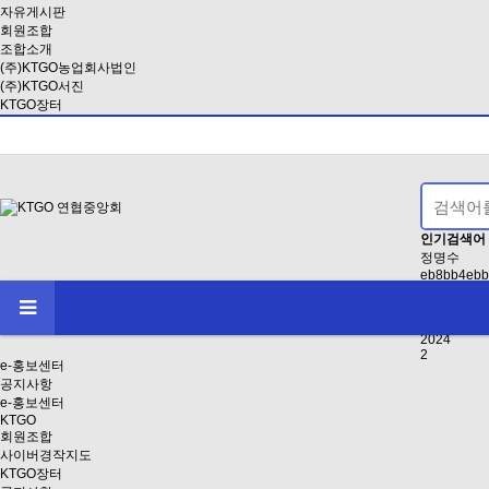
자유게시판
회원조합
조합소개
(주)KTGO농업회사법인
(주)KTGO서진
KTGO장터
인기검색어
정명수
eb8bb4ebb
2021
EAB3B5EB
인사
2024
2
e-홍보센터
공지사항
e-홍보센터
KTGO
회원조합
사이버경작지도
KTGO장터