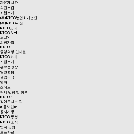
자유게시판
회원조합
조합소개
(주)KTGO농업회사법인
(주)KTGO서진
KTGO
장터
KTGO MALL
로그인
회원가입
KTGO
중앙회장 인사말
KTGO소개
기관소개
홍보동영상
일반현황
설립목적
연혁
조직도
관계 법령 및 정관
KTGO CI
찾아오시는 길
e
-홍보센터
공지사항
KTGO 동정
KTGO 소식
업계 동향
보도자료