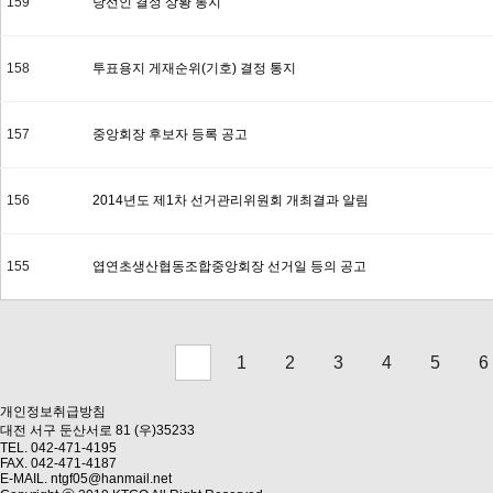
159
당선인 결정 상황 통지
158
투표용지 게재순위(기호) 결정 통지
157
중앙회장 후보자 등록 공고
156
2014년도 제1차 선거관리위원회 개최결과 알림
155
엽연초생산협동조합중앙회장 선거일 등의 공고
1
2
3
4
5
6
다음
맨끝
개인정보취급방침
대전 서구 둔산서로 81 (우)35233
TEL. 042-471-4195
FAX. 042-471-4187
E-MAIL. ntgf05@hanmail.net