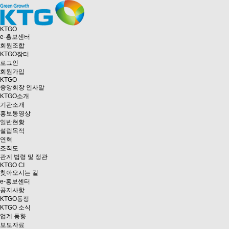
KTGO
e
-홍보센터
회원조합
KTGO
장터
로그인
회원가입
KTGO
중앙회장 인사말
KTGO소개
기관소개
홍보동영상
일반현황
설립목적
연혁
조직도
관계 법령 및 정관
KTGO CI
찾아오시는 길
e
-홍보센터
공지사항
KTGO동정
KTGO 소식
업계 동향
보도자료