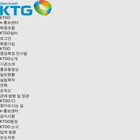
KTGO
e
-홍보센터
회원조합
KTGO
장터
로그인
회원가입
KTGO
중앙회장 인사말
KTGO소개
기관소개
홍보동영상
일반현황
설립목적
연혁
조직도
관계 법령 및 정관
KTGO CI
찾아오시는 길
e
-홍보센터
공지사항
KTGO동정
KTGO 소식
업계 동향
보도자료