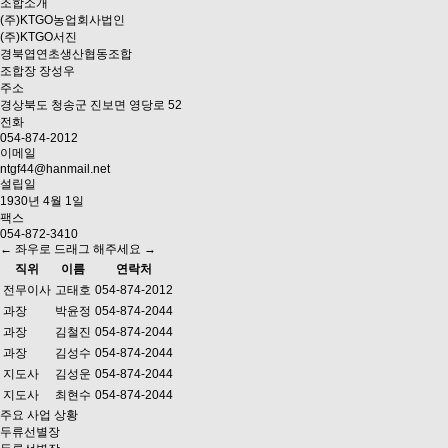
조합소개
(주)KTGO농업회사법인
(주)KTGO서진
경북엽연초생산협동조합
조합장
장성우
주소
경상북도 청송군 진보면 영당로 52
전화
054-874-2012
이메일
ntgf44@hanmail.net
설립일
1930년 4월 1일
팩스
054-872-3410
← 좌우로 드래그 해주세요 →
직위
이름
연락처
전무이사
고태호
054-874-2012
과장
박윤정
054-874-2044
과장
김철진
054-874-2044
과장
김성수
054-874-2044
지도사
김성운
054-874-2044
지도사
최현수
054-874-2044
주요 사업 상황
두류선별장