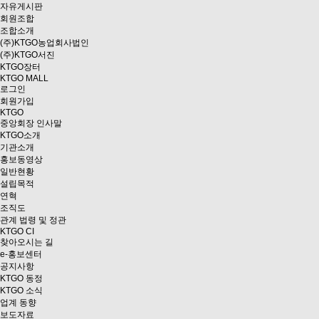
자유게시판
회원조합
조합소개
(주)KTGO농업회사법인
(주)KTGO서진
KTGO
장터
KTGO MALL
로그인
회원가입
KTGO
중앙회장 인사말
KTGO소개
기관소개
홍보동영상
일반현황
설립목적
연혁
조직도
관계 법령 및 정관
KTGO CI
찾아오시는 길
e
-홍보센터
공지사항
KTGO 동정
KTGO 소식
업계 동향
보도자료